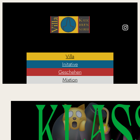
Instagram
Villa
Initative
Geschehen
Mixtion